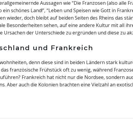
rallgemeinernde Aussagen wie “Die Franzosen (also alle Fr
So ein schönes Land!”, “Leben und Speisen wie Gott in Frankr
en wieder, doch bleibt auf beiden Seiten des Rheins das stä
ale Besonderheiten sehen, auf eine andere Kultur mit all i
die Ursachen der Unterschiede zu ergründen und diese zu 
tschland und Frankreich
ewohnheiten, denn diese sind in beiden Ländern stark kultur
 das französische Frühstück oft zu wenig, während Franzos
zuführen? Frankreich hat nicht nur die Nordsee, sondern au
s. Aber auch die Kolonien brachten eine Vielzahl an exotis