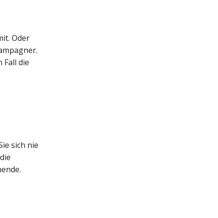
it. Oder
hampagner.
 Fall die
e sich nie
die
nende.