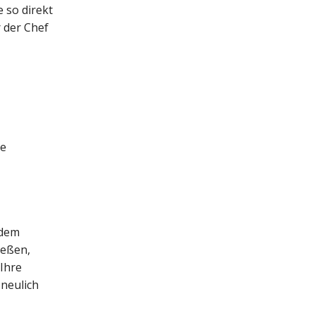
 so direkt
r der Chef
ge
 dem
ießen,
 Ihre
 neulich