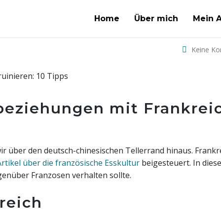
Home
Über mich
Mein 
Keine K
sbeziehungen mit Frankrei
wir über den deutsch-chinesischen Tellerrand hinaus. Frankr
Artikel über die französische Esskultur
beigesteuert. In dies
egenüber Franzosen verhalten sollte.
reich