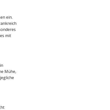
en ein.
rankreich
esonderes
es mit
in
ine Mühe,
jegliche
cht