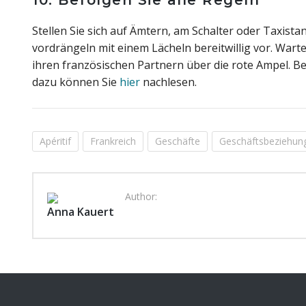
10. Befolgen Sie alle Regeln
Stellen Sie sich auf Ämtern, am Schalter oder Taxista
vordrängeln mit einem Lächeln bereitwillig vor. Warte
ihren französischen Partnern über die rote Ampel. B
dazu können Sie
hier
nachlesen.
Apéritif
Frankreich
Geschäfte
Geschäftsbeziehun
Author:
Anna Kauert